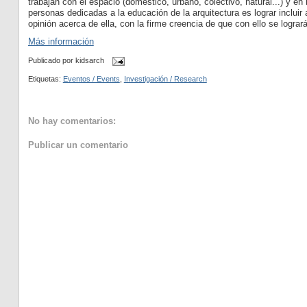
trabajan con el espacio (doméstico, urbano, colectivo, natural...) y en 
personas dedicadas a la educación de la arquitectura es lograr inclui
opinión acerca de ella, con la firme creencia de que con ello se logra
Más información
Publicado por
kidsarch
Etiquetas:
Eventos / Events
,
Investigación / Research
No hay comentarios:
Publicar un comentario