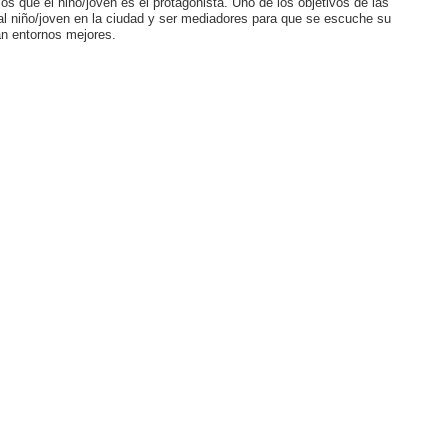
los que el niño/joven es el protagonista. Uno de los objetivos de las
r al niño/joven en la ciudad y ser mediadores para que se escuche su
rán entornos mejores.