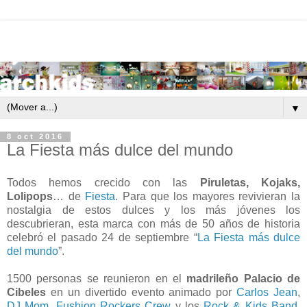
▼
8 oct 2016
La Fiesta más dulce del mundo
Todos hemos crecido con las
Piruletas, Kojaks,
Lolipops
… de
Fiesta
. Para que los mayores revivieran la
nostalgia de estos dulces y los más jóvenes los
descubrieran, esta marca con más de 50 años de historia
celebró el pasado 24 de septiembre “
La Fiesta más dulce
del mundo
”.
1500 personas se reunieron en el
madrileño Palacio de
Cibeles
en un divertido evento animado por
Carlos Jean
,
DJ Mom
,
Fushion Rockers Crew
y los
Rock & Kids Band
.