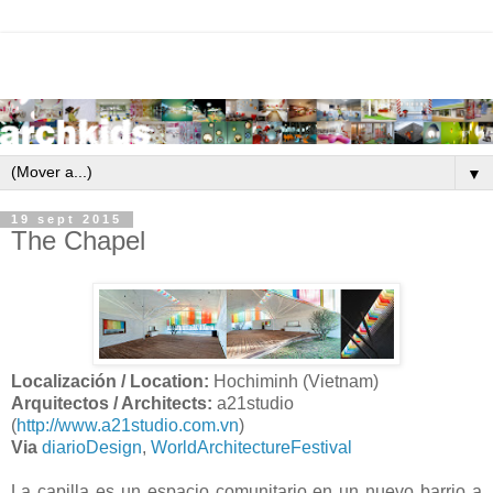
▼
19 sept 2015
The Chapel
Localización / Location:
Hochiminh (Vietnam)
Arquitectos / Architects:
a21studio
(
http://www.a21studio.com.vn
)
Via
diarioDesign
,
WorldArchitectureFestival
La capilla es un espacio comunitario en un nuevo barrio a