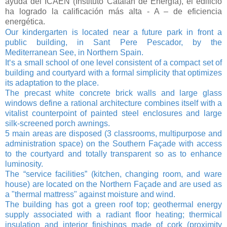
ayuda del ICAEN (Instituto Catalán de Energía), el edificio
ha logrado la calificación más alta - A – de eficiencia
energética.
Our kindergarten is located near a future park in front a
public building, in Sant Pere Pescador, by the
Mediterranean See, in Northern Spain.
It‘s a small school of one level consistent of a compact set of
building and courtyard with a formal simplicity that optimizes
its adaptation to the place.
The precast white concrete brick walls and large glass
windows define a rational architecture combines itself with a
vitalist counterpoint of painted steel enclosures and large
silk-screened porch awnings.
5 main areas are disposed (3 classrooms, multipurpose and
administration space) on the Southern Façade with access
to the courtyard and totally transparent so as to enhance
luminosity.
The “service facilities” (kitchen, changing room, and ware
house) are located on the Northern Façade and are used as
a "thermal mattress" against moisture and wind.
The building has got a green roof top; geothermal energy
supply associated with a radiant floor heating; thermical
insulation and interior finishings made of cork (proximity